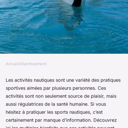
Accueil
›
Divertissement
DIVERTISSEMENT
Pourquoi est-il bénéfique de
Les activités nautiques sont une variété des pratiques
sportives aimées par plusieurs personnes. Ces
pratiquer des activités
activités sont non seulement source de plaisir, mais
nautiques ?
aussi régulatrices de la santé humaine. Si vous
hésitez à pratiquer les sports nautiques, c’est
alice
•
30 novembre 2022
•
2 min de lecture
certainement par manque d’information. Découvrez