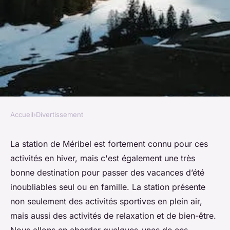
Accueil
›
Divertissement
DIVERTISSEMENT
Vacances d'été à Méribel : les
La station de Méribel est fortement connu pour ces
activités en hiver, mais c'est également une très
activités à faire dans cette
bonne destination pour passer des vacances d’été
station
inoubliables seul ou en famille. La station présente
non seulement des activités sportives en plein air,
alice
•
25 novembre 2022
•
1 min de lecture
mais aussi des activités de relaxation et de bien-être.