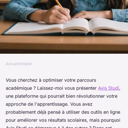
Accueil
›
Emploi
EMPLOI
5 raisons d'utiliser avis studi
Vous cherchez à optimiser votre parcours
académique ? Laissez-moi vous présenter
Avis Studi
,
pour booster votre réussite
une plateforme qui pourrait bien révolutionner votre
scolaire
approche de l'apprentissage. Vous avez
probablement déjà pensé à utiliser des outils en ligne
alice
•
30 janvier 2025
•
7 min de lecture
pour améliorer vos résultats scolaires, mais pourquoi