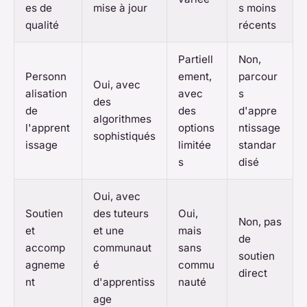
es de
mise à jour
s moins
qualité
récents
Partiell
Non,
Personn
ement,
parcour
Oui, avec
alisation
avec
s
des
de
des
d'appre
algorithmes
l'apprent
options
ntissage
sophistiqués
issage
limitée
standar
s
disé
Oui, avec
Soutien
des tuteurs
Oui,
Non, pas
et
et une
mais
de
accomp
communaut
sans
soutien
agneme
é
commu
direct
nt
d'apprentiss
nauté
age