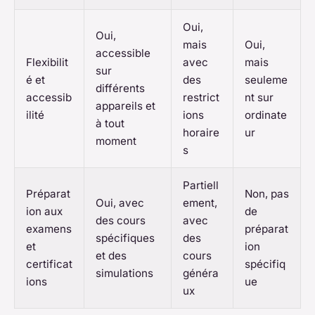
Oui,
Oui,
mais
Oui,
accessible
Flexibilit
avec
mais
sur
é et
des
seuleme
différents
accessib
restrict
nt sur
appareils et
ilité
ions
ordinate
à tout
horaire
ur
moment
s
Partiell
Préparat
Non, pas
Oui, avec
ement,
ion aux
de
des cours
avec
examens
préparat
spécifiques
des
et
ion
et des
cours
certificat
spécifiq
simulations
généra
ions
ue
ux