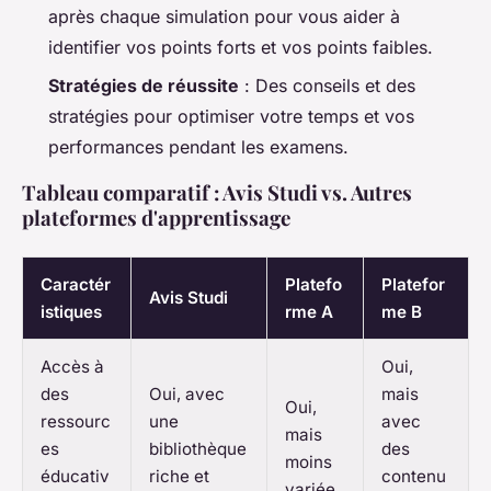
après chaque simulation pour vous aider à
identifier vos points forts et vos points faibles.
Stratégies de réussite
: Des conseils et des
stratégies pour optimiser votre temps et vos
performances pendant les examens.
Tableau comparatif : Avis Studi vs. Autres
plateformes d'apprentissage
Caractér
Platefo
Platefor
Avis Studi
istiques
rme A
me B
Accès à
Oui,
des
Oui, avec
mais
Oui,
ressourc
une
avec
mais
es
bibliothèque
des
moins
éducativ
riche et
contenu
variée