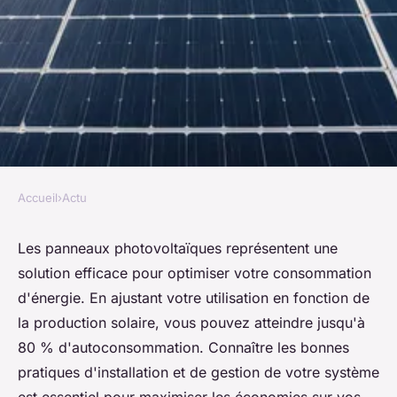
Accueil
›
Actu
ACTU
Panneau photovoltaïque :
Les panneaux photovoltaïques représentent une
solution efficace pour optimiser votre consommation
optimisez votre consommation
d'énergie. En ajustant votre utilisation en fonction de
d'énergie
la production solaire, vous pouvez atteindre jusqu'à
80 % d'autoconsommation. Connaître les bonnes
alice
•
29 janvier 2025
•
7 min de lecture
pratiques d'installation et de gestion de votre système