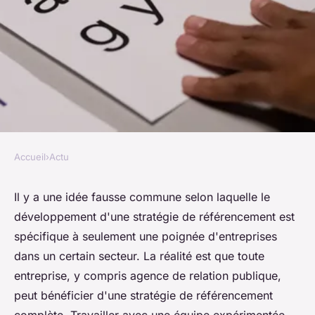
Accueil
›
Actu
ACTU
Pourquoi votre agence de
Il y a une idée fausse commune selon laquelle le
développement d'une stratégie de référencement est
relation publique a besoin
spécifique à seulement une poignée d'entreprises
d'une stratégie SEO solide ?
dans un certain secteur. La réalité est que toute
entreprise, y compris agence de relation publique,
alice
•
21 mars 2023
•
2 min de lecture
peut bénéficier d'une stratégie de référencement