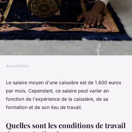
Accueil
›
Actu
ACTU
Quel est le salaire moyen
Le salaire moyen d'une caissière est de 1.600 euros
par mois. Cependant, ce salaire peut varier en
d'une caissière ?
fonction de l'expérience de la caissière, de sa
formation et de son lieu de travail.
alice
•
28 octobre 2022
•
2 min de lecture
Quelles sont les conditions de travail