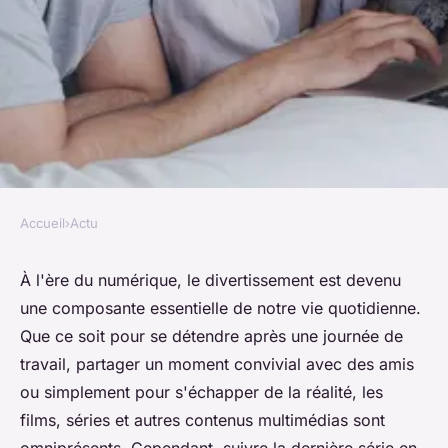
Accueil
›
Actu
ACTU
Les fonctionnalités et options
À l'ère du numérique, le divertissement est devenu
une composante essentielle de notre vie quotidienne.
disponibles sur Wawacity.
Que ce soit pour se détendre après une journée de
travail, partager un moment convivial avec des amis
alice
•
13 décembre 2023
•
2 min de lecture
ou simplement pour s'échapper de la réalité, les
films, séries et autres contenus multimédias sont