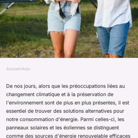
Accueil
›
Actu
ACTU
Comment optimiser sa
De nos jours, alors que les préoccupations liées au
changement climatique et à la préservation de
consommation d'énergie :
l'environnement sont de plus en plus présentes, il est
Panneaux solaires vs.
essentiel de trouver des solutions alternatives pour
Éoliennes
notre consommation d'énergie. Parmi celles-ci, les
panneaux solaires et les éoliennes se distinguent
alice
•
29 août 2023
•
3 min de lecture
comme des sources d'énergie renouvelable efficaces