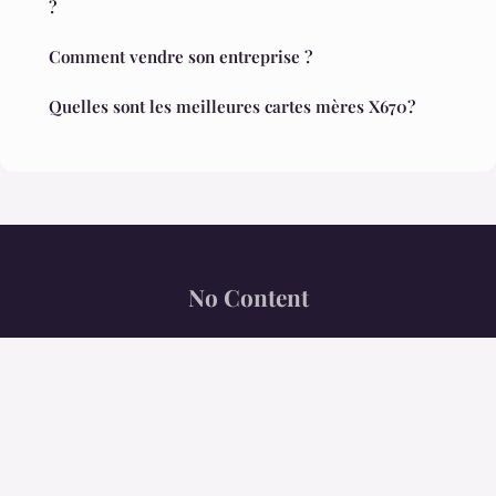
?
Comment vendre son entreprise ?
Quelles sont les meilleures cartes mères X670?
No Content
“Le trait de plume au service du monde.”
Mentions légales
Contact
© 2026 No Content. Tous droits réservés.