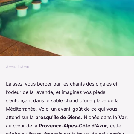
Accueil
›
Actu
ACTU
Vacances en Côte d'Azur:
Laissez-vous bercer par les chants des cigales et
l’odeur de la lavande, et imaginez vos pieds
partez en camping sur la
s’enfonçant dans le sable chaud d'une plage de la
presqu'ile de Giens
Méditerranée. Voici un avant-goût de ce qui vous
attend sur la
presqu'île de Giens
. Nichée dans le
Var
,
alice
•
28 septembre 2024
•
2 min de lecture
au cœur de la
Provence-Alpes-Côte d'Azur
, cette