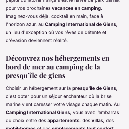
pépite du littoral français est le havre de paix parfait
pour vos prochaines
vacances en camping
.
Imaginez-vous déjà, cocktail en main, face à
l'horizon azur, au
Camping International de Giens
,
un lieu d'exception où vos rêves de détente et
d'évasion deviennent réalité.
Découvrez nos hébergements en
bord de mer au camping de la
presqu’île de giens
Choisir un hébergement sur la
presqu'île de Giens
,
c'est opter pour un séjour enchanteur où la brise
marine vient caresser votre visage chaque matin. Au
Camping International Giens
, vous avez l’embarras
du choix entre des
appartements
, des
villas
, des
mobil-homes
et des
emplacements tout confort
.