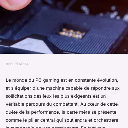
Accueil
›
Actu
ACTU
Quelles sont les meilleures
Le monde du PC gaming est en constante évolution,
et s'équiper d'une machine capable de répondre aux
cartes mères X670?
sollicitations des jeux les plus exigeants est un
véritable parcours du combattant. Au cœur de cette
alice
•
3 janvier 2024
•
2 min de lecture
quête de la performance, la carte mère se présente
comme le pilier central qui soutiendra et orchestrera