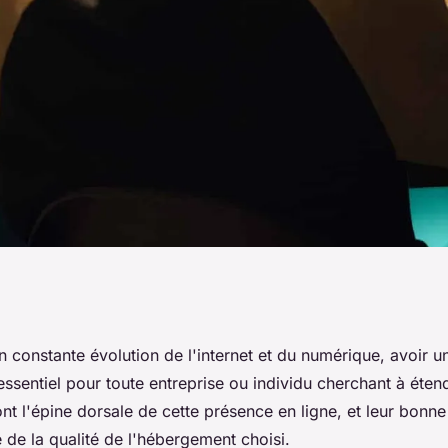
dows : à quoi sert-
n constante évolution de l'internet et du numérique, avoir 
 essentiel pour toute entreprise ou individu cherchant à éten
nt l'épine dorsale de cette présence en ligne, et leur bonn
 de la qualité de l'hébergement choisi.