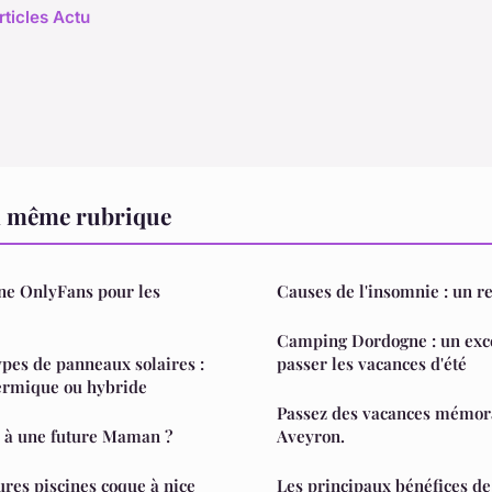
rticles Actu
a même rubrique
e OnlyFans pour les
Causes de l'insomnie : un re
Camping Dordogne : un exce
ypes de panneaux solaires :
passer les vacances d'été
hermique ou hybride
Passez des vacances mémor
r à une future Maman ?
Aveyron.
ures piscines coque à nice
Les principaux bénéfices de 