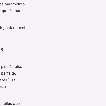
 les paramètres
proposés par
ants, notamment
ns
plus à l'aise
 parfaite.
 système
és à
s telles que