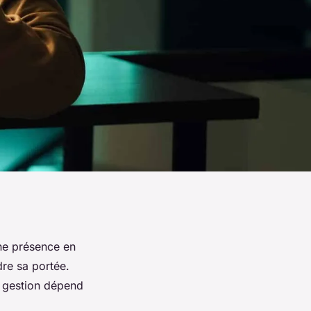
une présence en
dre sa portée.
e gestion dépend