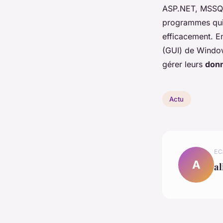
ASP.NET, MSSQL 
programmes qui
efficacement. En 
(GUI) de Windo
gérer leurs
don
Actu
EC
A
al