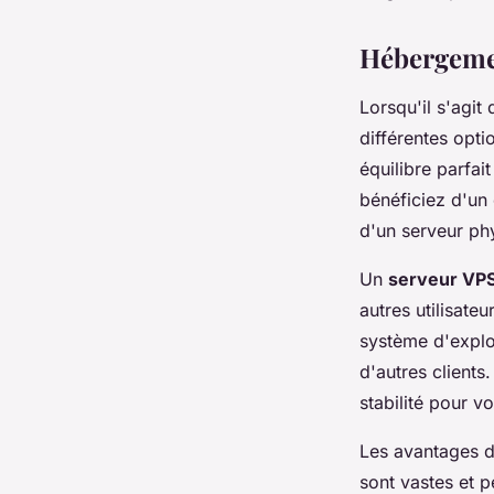
alice
•
22 décembre 2023
•
2 min de lecture
Hébergemen
Lorsqu'il s'agit
différentes opti
équilibre parfai
bénéficiez d'un 
d'un serveur phy
Un
serveur VP
autres utilisate
système d'explo
d'autres clients
stabilité pour v
Les avantages d
sont vastes et p