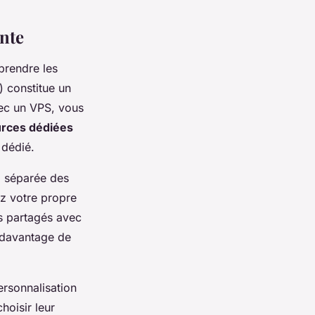
nte
mprendre les
) constitue un
ec un VPS, vous
rces dédiées
 dédié.
, séparée des
ez votre propre
as partagés avec
davantage de
ersonnalisation
hoisir leur