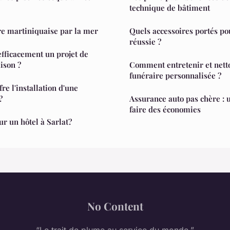
technique de bâtiment
re martiniquaise par la mer
Quels accessoires portés po
réussie ?
fficacement un projet de
ison ?
Comment entretenir et nett
funéraire personnalisée ?
re l'installation d'une
?
Assurance auto pas chère :
faire des économies
our un hôtel à Sarlat?
No Content
“Le trait de plume au service du monde.”