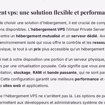
t vps: une solution flexible et performa
 de choisir une solution d'hébergement, il est crucial de co
ons disponibles. L'
hébergement VPS
(Virtual Private Server
t entre un
hébergement mutualisé
et un
serveur dédié
. Av
environnement isolé qui vous offre le contrôle et les
ressou
sique, le tout à un
prix
plus accessible qu'un hébergement
S
met à votre disposition une portion d'un serveur physique
urs par une virtualisation poussée. Cela signifie que vous av
itation,
stockage
,
RAM
et
bande passante
, qui ne sont p
. Cette configuration garantit une meilleure
performance
et 
os
sites web
et applications.
e l'hébergement VPS ne s'arrêtent pas là. Les options de p
ermettent aux développeurs et administrateurs système de c