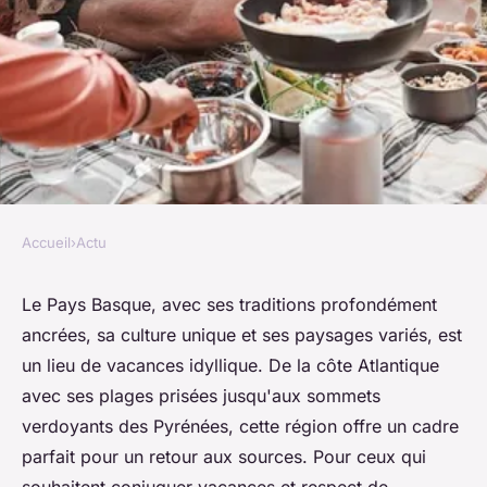
Accueil
›
Actu
ACTU
Quels sont les campings
Le Pays Basque, avec ses traditions profondément
ancrées, sa culture unique et ses paysages variés, est
écologiques au Pays Basque ?
un lieu de vacances idyllique. De la côte Atlantique
avec ses plages prisées jusqu'aux sommets
alice
•
29 janvier 2024
•
2 min de lecture
verdoyants des Pyrénées, cette région offre un cadre
parfait pour un retour aux sources. Pour ceux qui