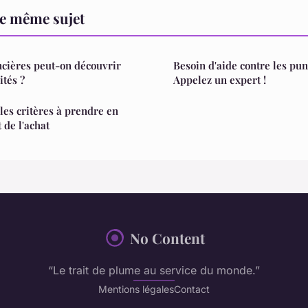
le même sujet
ncières peut-on découvrir
Besoin d'aide contre les puna
ités ?
Appelez un expert !
les critères à prendre en
de l'achat
No Content
“Le trait de plume au service du monde.”
Mentions légales
Contact