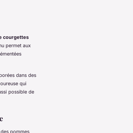
de courgettes
nu permet aux
grémentées
rporées dans des
avoureuse qui
ussi possible de
e
 à des pommes