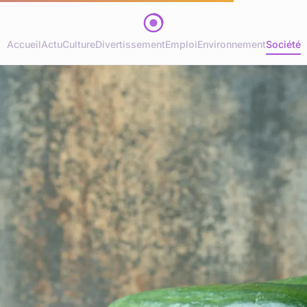
Accueil
Actu
Culture
Divertissement
Emploi
Environnement
Société