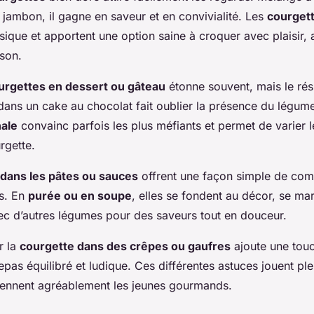
 jambon, il gagne en saveur et en convivialité. Les
courgett
assique et apportent une option saine à croquer avec plaisi
son.
urgettes en dessert ou gâteau
étonne souvent, mais le résu
dans un cake au chocolat fait oublier la présence du légume
nale
convainc parfois les plus méfiants et permet de varier le
rgette.
dans les pâtes ou sauces
offrent une façon simple de comp
s. En
purée ou en soupe
, elles se fondent au décor, se mar
ec d’autres légumes pour des saveurs tout en douceur.
r la
courgette dans des crêpes ou gaufres
ajoute une touc
epas équilibré et ludique. Ces différentes astuces jouent pl
rennent agréablement les jeunes gourmands.