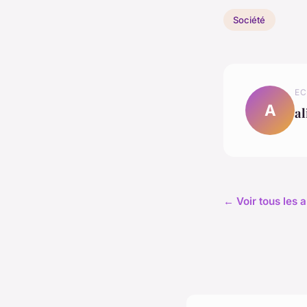
Société
EC
A
al
← Voir tous les a