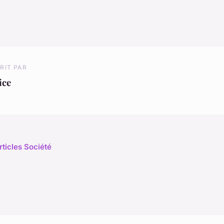
RIT PAR
ice
rticles Société