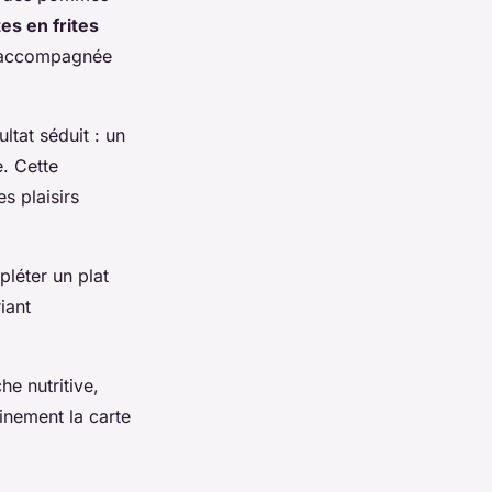
es en frites
r, accompagnée
ltat séduit : un
. Cette
s plaisirs
léter un plat
iant
he nutritive,
einement la carte