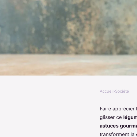
Accueil
›
Société
SOCIÉTÉ
Comment faire mang
Faire apprécier
glisser ce
légu
aux enfants ?
astuces gourm
transforment la 