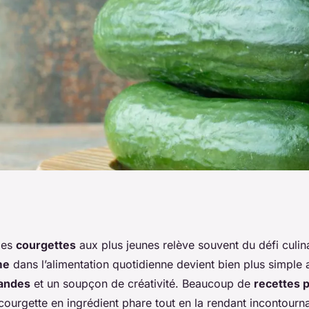
er des courgettes
 les
courgettes
aux plus jeunes relève souvent du défi culina
me
dans l’alimentation quotidienne devient bien plus simple
andes
et un soupçon de créativité. Beaucoup de
recettes 
courgette en ingrédient phare tout en la rendant incontourna