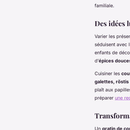
familiale.
alice
•
14 août 2025
•
2 min de lecture
Des idées 
Varier les prése
séduisent avec l
enfants de déco
d’
épices douce
Cuisiner les
cou
galettes, röstis
plaît aux papill
préparer
une rec
Transforma
Un
gratin de c