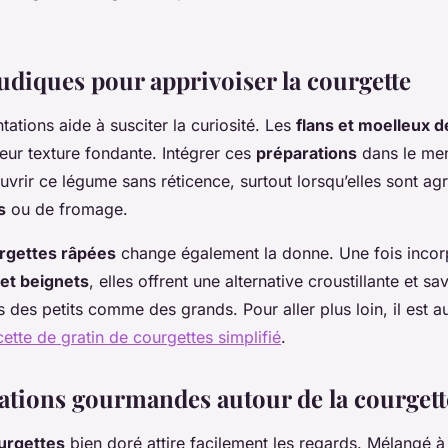
ludiques pour apprivoiser la courgette
ntations aide à susciter la curiosité. Les
flans et moelleux 
eur texture fondante. Intégrer ces
préparations
dans le me
uvrir ce légume sans réticence, surtout lorsqu’elles sont a
s
ou de fromage.
rgettes râpées
change également la donne. Une fois inco
 et beignets
, elles offrent une alternative croustillante et s
es des petits comme des grands. Pour aller plus loin, il est a
ette de gratin de courgettes simplifié
.
tions gourmandes autour de la courgett
ourgettes
bien doré attire facilement les regards. Mélangé